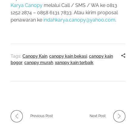
Karya Canopy
melalui Call / SMS / WA ke 0813
1252 2874 – 0858 6131 7833. Atau kirim proposal
penawaran ke
indahkarya.canopy@yahoo.com
.
Tags:
Canopy Kain
,
canopy kain bekasi
,
canopy kain
bogor
,
canopy murah
,
xanopy kain terbaik
Previous Post
Next Post